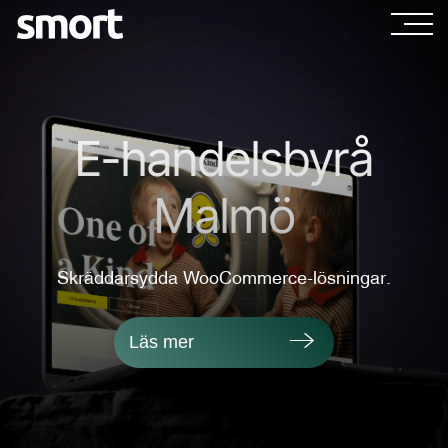
E-handelsbyrå
Malmö
Skräddarsydda WooCommerce-lösningar.
Läs mer